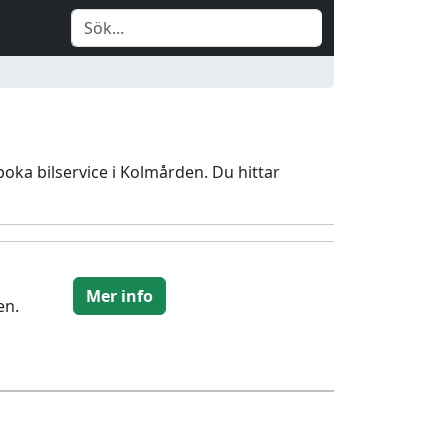
t boka bilservice i Kolmården. Du hittar
Mer info
en.