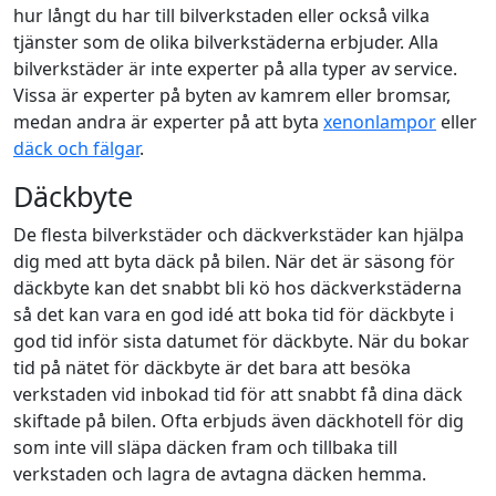
hur långt du har till bilverkstaden eller också vilka
tjänster som de olika bilverkstäderna erbjuder. Alla
bilverkstäder är inte experter på alla typer av service.
Vissa är experter på byten av kamrem eller bromsar,
medan andra är experter på att byta
xenonlampor
eller
däck och fälgar
.
Däckbyte
De flesta bilverkstäder och däckverkstäder kan hjälpa
dig med att byta däck på bilen. När det är säsong för
däckbyte kan det snabbt bli kö hos däckverkstäderna
så det kan vara en god idé att boka tid för däckbyte i
god tid inför sista datumet för däckbyte. När du bokar
tid på nätet för däckbyte är det bara att besöka
verkstaden vid inbokad tid för att snabbt få dina däck
skiftade på bilen. Ofta erbjuds även däckhotell för dig
som inte vill släpa däcken fram och tillbaka till
verkstaden och lagra de avtagna däcken hemma.